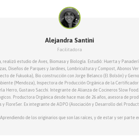
Alejandra Santini
Facilitadora
, realizó estudio de Aves, Biomasa y Biología. Estudió: Huerta y Panade
izas, Diseños de Parques y Jardines, Lombricultura y Compost, Abonos Ve
irecto de Fukuoka), Bio construcción con Jorge Belanco (El Bolsón) y Gern
biente (Mendoza), Inspectora de Producción Orgánica de la Certificadora
erla Herro, Gustavo Sacchi. Integrante de Alianza de Cocineros Slow Foo
icos. Productora Orgánica desde hace mas de 26 años, asesora de prod
 y FloreSer. Ex integrante de ADPO (Asociación y Desarrollo del Produc
rendiendo de los originarios que son las raíces, y de estar y ser parte en