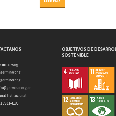
LEER MÁS
TACTANOS
OBJETIVOS DE DESARRO
SOSTENIBLE
rminar-ong
erminarong
erminarong
fo@germinar.org.ar
nal Institucional
1 7361-4185