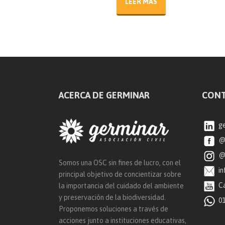
LEER MÁS
ACERCA DE GERMINAR
CON
ge
@g
@g
Somos una OSC sin fines de lucro, con el
in
principal objetivo de concientizar sobre
Ca
la importancia del cuidado del ambiente
y preservación de la biodiversidad.
01
Proponemos soluciones a través de
acciones junto a instituciones educativas,