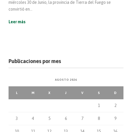
miércoles 30 de Junio, la provincia de Tierra del Fuego se
convirtió en...
Leer más
Publicaciones por mes
AGOSTO 2026
L
M
X
J
V
S
D
1
2
3
4
5
6
7
8
9
10
11
12
13
14
15
16