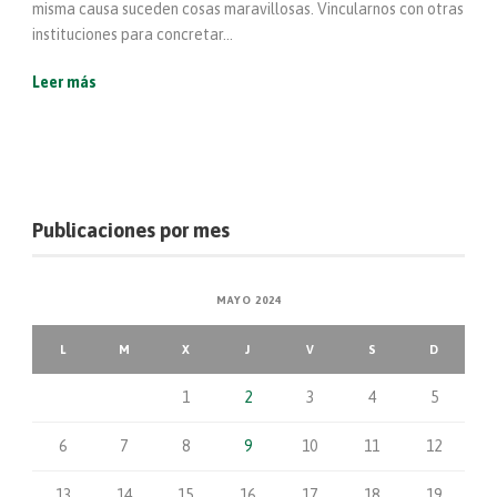
misma causa suceden cosas maravillosas. Vincularnos con otras
instituciones para concretar...
Leer más
Publicaciones por mes
MAYO 2024
L
M
X
J
V
S
D
1
2
3
4
5
6
7
8
9
10
11
12
13
14
15
16
17
18
19